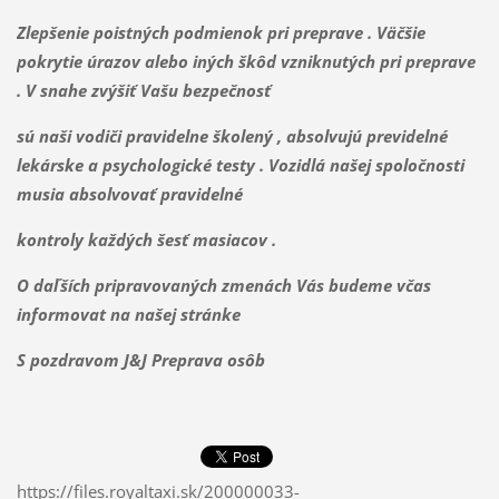
Zlepšenie poistných podmienok pri preprave . Väčšie
pokrytie úrazov alebo iných škôd vzniknutých pri preprave
. V snahe zvýšiť Vašu bezpečnosť
sú naši vodiči pravidelne školený , absolvujú previdelné
lekárske a psychologické testy . Vozidlá našej spoločnosti
musia absolvovať pravidelné
kontroly každých šesť masiacov .
O daľších pripravovaných zmenách Vás budeme včas
informovat na našej stránke
S pozdravom J&J Preprava osôb
https://files.royaltaxi.sk/200000033-