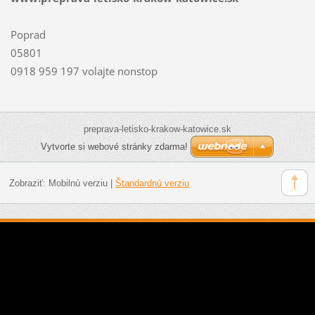
Poprad
05801
0918 959 197 volajte nonstop
preprava-letisko-krakow-katowice.sk
Vytvorte si webové stránky zdarma!
Zobraziť:
Mobilnú verziu
|
Štandardnú verziu